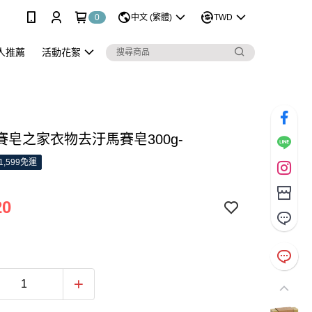
0
中文 (繁體)
TWD
人推薦
活動花絮
賽皂之家衣物去汙馬賽皂300g-
1,599免運
20