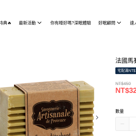
特典🔥
最新活動
你有睡好嗎?深眠體驗
好眠顧問
達
法國馬
宅配滿NT$
NT$450
NT$3
數量