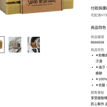
付款與運
宅配滿NT$
付款方式
商品特色
信用卡一
商品編號
8666658
LINE Pay
商品特色
Apple Pay
✦如橡
汙漬
街口支付
✦油汙
全盈+PAY
痕跡
✦10
✦衣服
運送方式
銷售重點
物流宅配
享受極致
每筆NT$1
匠心製作 