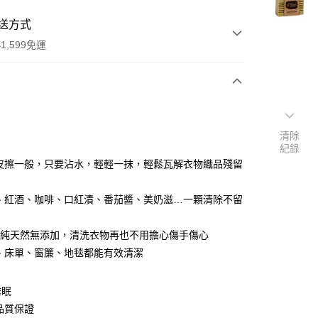
送方式
1,599免運
次付款
清除
紀錄
皮擦一般，只要沾水，輕輕一抹，輕鬆瓦解衣物織品殘留
、紅酒、咖啡、口紅漬、番茄醬、美奶滋…一顆清除不留
0%純天然無添加，清洗衣物再也不用擔心傷手傷心
、床單、窗簾、地毯都能有效清潔
睡眠
50，滿NT$1,599(含以上)免運費
品質保證