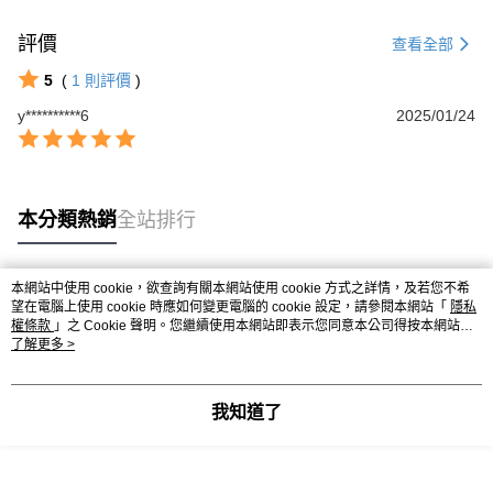
評價
查看全部
5
(
1
則評價
)
y**********6
2025/01/24
本分類熱銷
全站排行
本網站中使用 cookie，欲查詢有關本網站使用 cookie 方式之詳情，及若您不希
熱門標籤
望在電腦上使用 cookie 時應如何變更電腦的 cookie 設定，請參閱本網站「
隱私
權條款
」之 Cookie 聲明。您繼續使用本網站即表示您同意本公司得按本網站使
用條款之 Cookie 聲明使用 cookie。
了解更多 >
我知道了