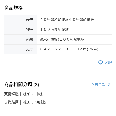
商品規格
表布
４０％聚乙烯纖維６０％聚酯纖維
裡布
１００％聚酯纖維
內填
親水記憶棉(１００％聚氨酯)
尺寸
６４ｘ３５ｘ１３／１０ｃｍ(±3cm)
客服
商品相關分類 (3)
查看全部
支撐釋壓 │ 枕頭
中枕
支撐釋壓 │ 枕頭
涼感枕