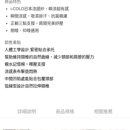
商品特色
街口支付
i-COLD日本涼感紗，瞬涼超有感
瞬間涼感、吸濕排汗、抗菌親膚
全盈+PAY
正躺三點支撐，肩頸完美紓壓
側睡、仰睡適用
運送方式
物流宅配
銷售重點
每筆NT$150，滿NT$1,599(含以上)免運費
人體工學設計,緊密貼合承托
幫助維持頸椎的自然曲線，減少頸部和肩膀的壓力
親水記憶棉，釋壓支撐
涼感表布擊退悶熱
中間凹陷處能貼合包覆頭部
弧線型設計自然拉伸頸椎
詳細說明
商品規格
相關推薦