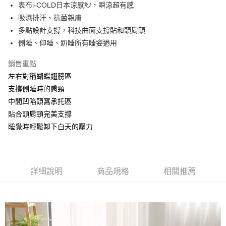
街口支付
表布i-COLD日本涼感紗，瞬涼超有感
吸濕排汗、抗菌親膚
全盈+PAY
多點設計支撐，科技曲面支撐貼和頭肩頸
側睡、仰睡、趴睡所有睡姿適用
運送方式
物流宅配
銷售重點
每筆NT$150，滿NT$1,599(含以上)免運費
左右對稱蝴蝶翅膀區
支撐側睡時的肩頸
中間凹陷頭窩承托區
貼合頭肩頸完美支撐
睡覺時輕鬆卸下白天的壓力
詳細說明
商品規格
相關推薦