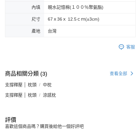
內填
親水記憶棉(１００％聚氨酯)
尺寸
67ｘ36ｘ 12.5ｃｍ(±3cm)
產地
台灣
客服
商品相關分類 (3)
查看全部
支撐釋壓 │ 枕頭
中枕
支撐釋壓 │ 枕頭
涼感枕
評價
喜歡這個商品嗎？購買後給他一個好評吧