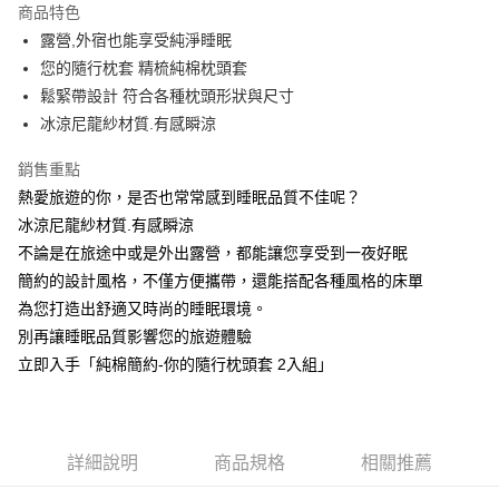
商品特色
街口支付
露營,外宿也能享受純淨睡眠
您的隨行枕套 精梳純棉枕頭套
全盈+PAY
鬆緊帶設計 符合各種枕頭形狀與尺寸
冰涼尼龍紗材質.有感瞬涼
運送方式
物流宅配
銷售重點
每筆NT$150，滿NT$1,599(含以上)免運費
熱愛旅遊的你，是否也常常感到睡眠品質不佳呢？
冰涼尼龍紗材質.有感瞬涼
不論是在旅途中或是外出露營，都能讓您享受到一夜好眠
簡約的設計風格，不僅方便攜帶，還能搭配各種風格的床單
為您打造出舒適又時尚的睡眠環境。
別再讓睡眠品質影響您的旅遊體驗
立即入手「純棉簡約-你的隨行枕頭套 2入組」
詳細說明
商品規格
相關推薦