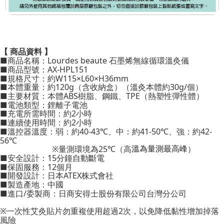
【 商品資料 】
■商品名稱：
Lourdes beaute 石墨烯無線循環溫灸儀
■商品型號：
AX-HPL151
■規格尺寸：約W115×L60×H36mm
■本體重量：約
120g
（含收納盒）
（溫灸本體約30g/個）
■主要材質：
本體ABS樹脂、鋼鐵、TPE（熱塑性彈性體）
■電池類型：鋰離子電池
■充電所需時間：約2小時
■連續使用時間：
約2小時
■溫控器溫度：弱：約40-43℃、中：約41-50℃、強：約42-
56℃
※量測環境為25℃（高
）
溫為量測最高峰
■安全設計：15分鐘自動斷電
■保固服務：12個月
■開發設計：日本ATEX株式會社
■製造產地：中國
■進口/委製商：日商安得士股份有限公司台灣分公司
※
一次性艾灸貼片勿重複使用超過2次，以免降低黏性增加掉落
風險