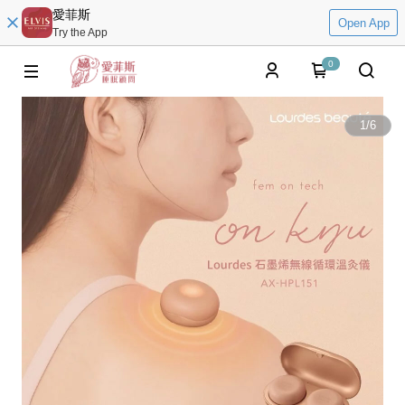
愛菲斯
Open App
Try the App
0
1
/
6