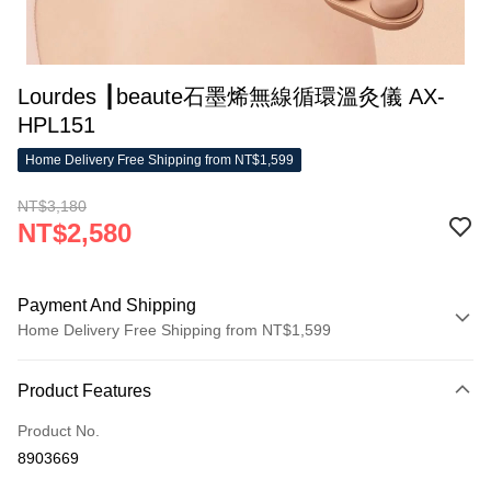
Lourdes ┃beaute石墨烯無線循環溫灸儀 AX-
HPL151
Home Delivery Free Shipping from NT$1,599
NT$3,180
NT$2,580
Payment And Shipping
Home Delivery Free Shipping from NT$1,599
Payment Method
Product Features
Credit Card (Full Payment)
Product No.
LINE Pay
8903669
Apple Pay