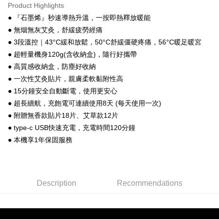
Product Highlights
JKOPAY
● 『石墨烯』秒速導熱升溫，一按即熱釋放暖能
● 無烟無灰艾灸，舒緩疲勞經痛
Plus Pay
● 3段溫控｜43°C緩和放鬆，50°C舒緩僵硬疼痛，56°C暖足暖宮
Shipping Method
● 超輕量機身120g(含收納盒)，隨行好攜帶
● 高質感收納盒，防塵好收納
物流宅配
● 一次性艾灸貼片，親膚柔軟黏附性高
NT$150/order | Free shipping on orders of NT$1,599 or more
● 15分鐘安全自動斷電，使用更安心
● 超長續航，充飽電可連續使用8天 (每天使用一次)
● 附贈無香款貼片18片、艾草款12片
● type-c USB快速充電，充電時間120分鐘
● 本機享1年保固服務
Description
Recommendations