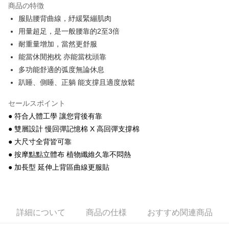
商品の特徴
JKOPAY
服貼腰背曲線，紓緩緊繃肌肉
用量超足，是一般腰靠的2至3倍
Plus Pay
耐重量增加，當然更舒服
能當休閒抱枕 亦能當枕頭靠
配送方法
多功能舒適的弧度無論休息
物流宅配
趴睡、側睡、正躺 能支撐且適度放鬆
配送毎にNT$150、NT$1,599以上で送料無料
セールスポイント
● 符合人體工學 讓您背後有靠
● 雙層設計 慢回彈記憶棉 X 高回彈支撐棉
● 大尺寸全背皆可靠
● 按摩點點立體布 植物纖維久靠不悶熱
● 加長型 延伸上背區曲線更服貼
詳細について
商品の仕様
おすすめ関連商品