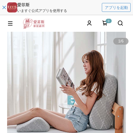
愛菲斯
アプリを起動
いますぐ公式アプリを使用する
0
1
/
6