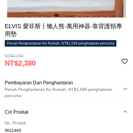
ELVIS 愛菲斯┃懶人熊-萬用神器-靠背護頸專
用墊
Penuh Penghantaran Ke Rumah, NT$1,599 penghataran percuma
NT$3,280
NT$2,380
Pembayaran Dan Penghantaran
Penuh Penghantaran Ke Rumah, NT$1,599 penghataran
percuma
Kaedah Pembayaran
Ciri Produk
Kad Kredit (Bayaran Penuh)
No. Produk
LINE Pay
9011469