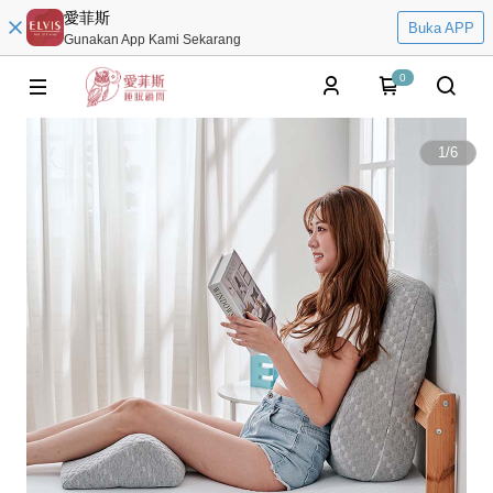
愛菲斯
Buka APP
Gunakan App Kami Sekarang
0
1
/
6