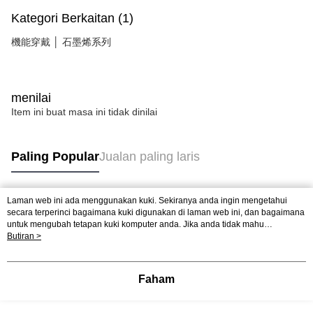
Kategori Berkaitan (1)
機能穿戴 │ 石墨烯系列
menilai
Item ini buat masa ini tidak dinilai
Paling Popular
Jualan paling laris
Laman web ini ada menggunakan kuki. Sekiranya anda ingin mengetahui
Tag Popular
secara terperinci bagaimana kuki digunakan di laman web ini, dan bagaimana
untuk mengubah tetapan kuki komputer anda. Jika anda tidak mahu
menggunakan kuki di komputer anda, sila rujuk penerangan mengenai kuki.
Butiran >
Dasar Privasi
Laman web ini ada menggunakan kuki. Sekiranya anda ingin
mengetahui secara terperinci bagaimana kuki digunakan di laman web ini,
dan bagaimana untuk mengubah tetapan kuki komputer anda. Jika anda tidak
Faham
mahu menggunakan kuki di komputer anda, sila rujuk penerangan mengenai
kuki.