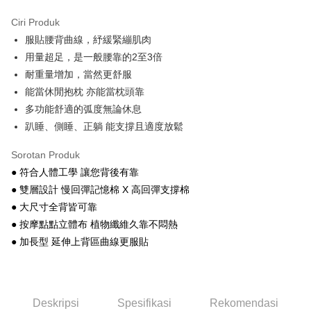
Apple Pay
Ciri Produk
JKOPAY
服貼腰背曲線，紓緩緊繃肌肉
用量超足，是一般腰靠的2至3倍
Plus PAY
耐重量增加，當然更舒服
Pilihan Penghantaran
能當休閒抱枕 亦能當枕頭靠
多功能舒適的弧度無論休息
物流宅配
趴睡、側睡、正躺 能支撐且適度放鬆
NT$150/pesanan | Penghantaran percuma untuk pesanan
NT$1,599 atau lebih
Sorotan Produk
● 符合人體工學 讓您背後有靠
● 雙層設計 慢回彈記憶棉 X 高回彈支撐棉
● 大尺寸全背皆可靠
● 按摩點點立體布 植物纖維久靠不悶熱
● 加長型 延伸上背區曲線更服貼
Deskripsi
Spesifikasi
Rekomendasi