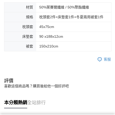
材質
50%萊賽爾纖維 / 50%聚酯纖維
規格
枕頭套2件+床墊套1件+冬夏兩用被套1件
枕頭套
45x75cm
床墊套
90 x188x12cm
被套
150x210cm
客服
評價
喜歡這個商品嗎？購買後給他一個好評吧
本分類熱銷
全站排行