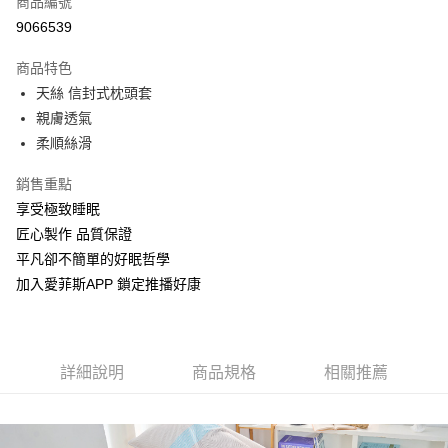
商品編號
LINE Pay
9066539
Apple Pay
商品特色
街口支付
天絲 信封式枕頭套
親膚透氣
全盈+PAY
柔順絲滑
運送方式
銷售重點
物流宅配
享受極致睡眠
每筆NT$150，滿NT$1,599(含以上)免運費
匠心製作 品質保證
平凡卻不簡單的好眠哲學
加入愛菲斯APP 鎖定推播好康
詳細說明
商品規格
相關推薦