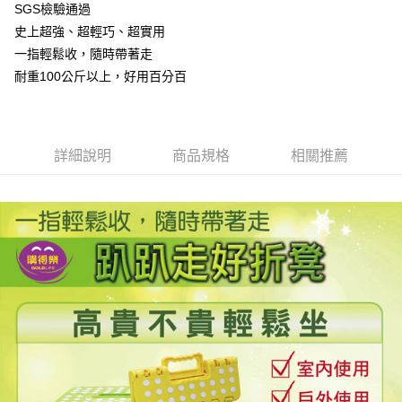
街口支付
SGS檢驗通過
史上超強、超輕巧、超實用
悠遊付
一指輕鬆收，隨時帶著走
全盈+PAY
耐重100公斤以上，好用百分百
運送方式
物流宅配
詳細說明
商品規格
相關推薦
每筆NT$150，滿NT$1,599(含以上)免運費