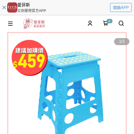
愛菲斯
開啟APP
立刻使用官方APP
0
1
/
3