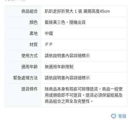
商品組合
趴趴走好折凳大 1 張 展開高度45cm
顏色
藍綠黃三色，隨機出貨
產地
中國
材質
ＰＰ
使用方式
請依說明書內容詳細標示
適用年齡
無適用年齡限制
緊急處理方法
請依說明書內容詳細標示
退貨條件
除商品本身有瑕疵可辦理退貨，商品一經使
用或損毀即不可退貨，退貨必須保留紙箱及
商品組合之齊全及完整性。
客服