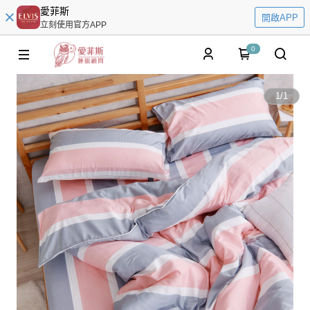
愛菲斯
開啟APP
立刻使用官方APP
0
1
/
1