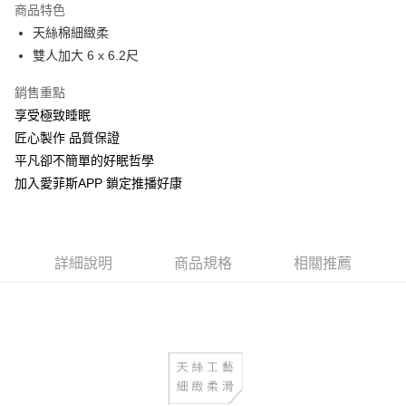
商品特色
街口支付
天絲棉細緻柔
雙人加大 6 x 6.2尺
全盈+PAY
銷售重點
運送方式
享受極致睡眠
物流宅配
匠心製作 品質保證
每筆NT$150，滿NT$1,599(含以上)免運費
平凡卻不簡單的好眠哲學
加入愛菲斯APP 鎖定推播好康
詳細說明
商品規格
相關推薦