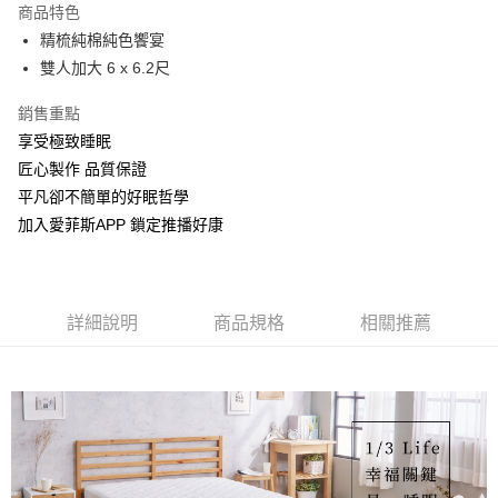
商品特色
街口支付
精梳純棉純色饗宴
雙人加大 6 x 6.2尺
全盈+PAY
銷售重點
運送方式
享受極致睡眠
物流宅配
匠心製作 品質保證
每筆NT$150，滿NT$1,599(含以上)免運費
平凡卻不簡單的好眠哲學
加入愛菲斯APP 鎖定推播好康
詳細說明
商品規格
相關推薦