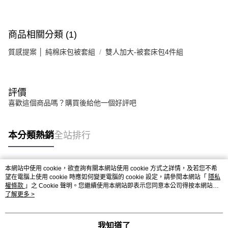
商品相關分類 (1)
質感提案 │ 純棉床包被套組
雙人加大-被套床包4件組
評價
喜歡這個商品嗎？購買後給他一個好評吧
本分類熱銷
全站排行
本網站中使用 cookie，欲查詢有關本網站使用 cookie 方式之詳情，及若您不希
熱門標籤
望在電腦上使用 cookie 時應如何變更電腦的 cookie 設定，請參閱本網站「
隱私
權條款
」之 Cookie 聲明。您繼續使用本網站即表示您同意本公司得按本網站使
用條款之 Cookie 聲明使用 cookie。
了解更多 >
我知道了