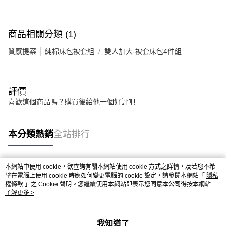
商品相關分類 (1)
質感提案 │ 純棉床包被套組
雙人加大-被套床包4件組
評價
喜歡這個商品嗎？購買後給他一個好評吧
本分類熱銷
全站排行
本網站中使用 cookie，欲查詢有關本網站使用 cookie 方式之詳情，及若您不希
熱門標籤
望在電腦上使用 cookie 時應如何變更電腦的 cookie 設定，請參閱本網站「
隱私
權條款
」之 Cookie 聲明。您繼續使用本網站即表示您同意本公司得按本網站使
用條款之 Cookie 聲明使用 cookie。
了解更多 >
我知道了