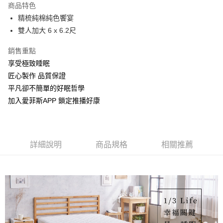
商品特色
街口支付
精梳純棉純色饗宴
雙人加大 6 x 6.2尺
全盈+PAY
銷售重點
運送方式
享受極致睡眠
物流宅配
匠心製作 品質保證
每筆NT$150，滿NT$1,599(含以上)免運費
平凡卻不簡單的好眠哲學
加入愛菲斯APP 鎖定推播好康
詳細說明
商品規格
相關推薦