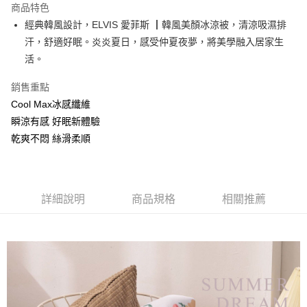
商品特色
街口支付
經典韓風設計，ELVIS 愛菲斯 ┃韓風美顏冰涼被，清涼吸濕排
汗，舒適好眠。炎炎夏日，感受仲夏夜夢，將美學融入居家生
悠遊付
活。
全盈+PAY
銷售重點
Cool Max冰感纖維
運送方式
瞬涼有感 好眠新體驗
物流宅配
乾爽不悶 絲滑柔順
每筆NT$150，滿NT$1,599(含以上)免運費
詳細說明
商品規格
相關推薦