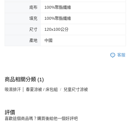
底布
100%聚酯纖維
填充
100%聚酯纖維
尺寸
120x100公分
產地
中國
客服
商品相關分類 (1)
吸濕排汗 │ 春夏涼被 / 床包組
兒童尺寸涼被
評價
喜歡這個商品嗎？購買後給他一個好評吧