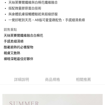
街口支付
天絲萊賽爾纖維與白棉花纖維融合
搭配微量膠原蛋白技術
悠遊付
與身體肌膚接觸體驗起來超級舒服
全盈+PAY
一覺好眠到天亮，AB版可愛童趣配色，手感細滑柔順
銷售重點
運送方式
天絲萊賽爾纖維融合白棉花
物流宅配
手感柔細滑順
每筆NT$150，滿NT$1,599(含以上)免運費
酷暑避熱的必備聖物
親膚又散熱
裸睡深眠最佳好夥伴
詳細說明
商品規格
相關推薦